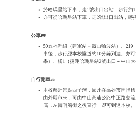
於哈瑪星站下車，走1號出口出站，步行約1
亦可從哈瑪星站下車，走2號出口出站，轉搭
公車
🚌
50五福幹線（建軍站－鼓山輪渡站）、21
車後，步行經本校隧道約10分鐘到達。亦
學）、橘1（捷運哈瑪星站2號出口－中山
自行開車
🚗
本校鄰近景點西子灣，因此在高雄市區指標
由外縣市來，可由中山高速公路中正路交流
底→左轉哨船街之後直行，即可到達本校。