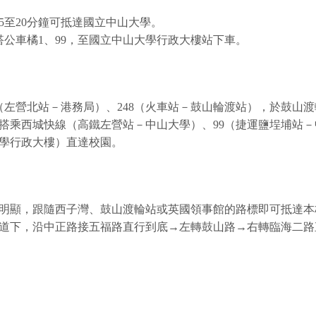
5至20分鐘可抵達國立中山大學。
公車橘1、99，至國立中山大學行政大樓站下車。
9（左營北站－港務局）、248（火車站－鼓山輪渡站），於鼓山
可搭乘西城快線（高鐵左營站－中山大學）、99（捷運鹽埕埔站－
大學行政大樓）直達校園。
明顯，跟隨西子灣、鼓山渡輪站或英國領事館的路標即可抵達本
道下，沿中正路接五福路直行到底→左轉鼓山路→右轉臨海二路