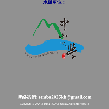
承辦單位：
聯絡我們:
semba2025kh@gmail.com
Copyright © 2024
E-think PCO Company
. All rights reserved